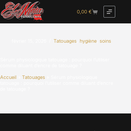
0,00
€
février 15, 2026
Tatouages
,
hygiène
,
soins
Sérum physiologique tatouage : pourquoi l’utiliser
comme diluant d’encre de tatouage ?
Accueil
»
Tatouages
»
Sérum physiologique
tatouage : pourquoi l’utiliser comme diluant d’encre
de tatouage ?