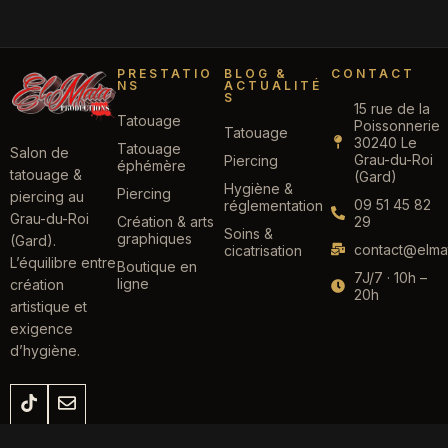
PRESTATIO
BLOG &
CONTACT
NS
ACTUALITÉ
S
15 rue de la
Tatouage
Poissonnerie
Tatouage
30240 Le
Tatouage
Salon de
Grau-du-Roi
Piercing
éphémère
tatouage &
(Gard)
Hygiène &
Piercing
piercing au
09 51 45 82
réglementation
Grau-du-Roi
Création & arts
29
Soins &
graphiques
(Gard).
contact@elmat
cicatrisation
L’équilibre entre
Boutique en
7J/7 · 10h –
ligne
création
20h
artistique et
exigence
d’hygiène.