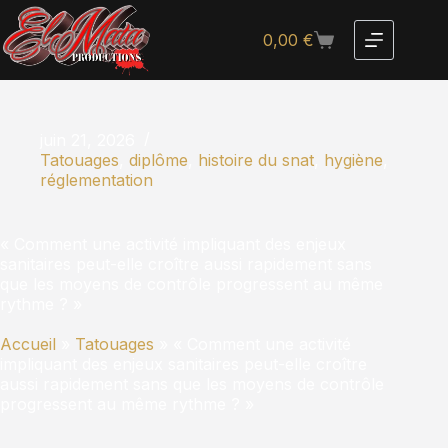
0,00
€
juin 21, 2026
Tatouages
,
diplôme
,
histoire du snat
,
hygiène
,
réglementation
« Comment une activité impliquant des enjeux
sanitaires peut-elle croître aussi rapidement sans
que les moyens de contrôle progressent au même
rythme ? »
Accueil
»
Tatouages
»
« Comment une activité
impliquant des enjeux sanitaires peut-elle croître
aussi rapidement sans que les moyens de contrôle
progressent au même rythme ? »