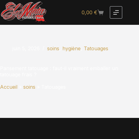
0,00
€
juin 5, 2026
soins
,
hygiène
,
Tatouages
Pansement tatouage : faut-il vraiment emballer un
tatouage frais ?
Accueil
»
soins
»
Tatouages