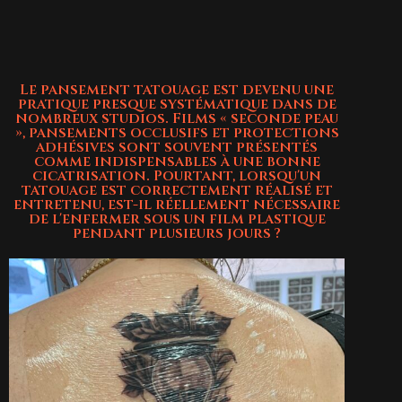
Le pansement tatouage est devenu une
pratique presque systématique dans de
nombreux studios. Films « seconde peau
», pansements occlusifs et protections
adhésives sont souvent présentés
comme indispensables à une bonne
cicatrisation. Pourtant, lorsqu'un
tatouage est correctement réalisé et
entretenu, est-il réellement nécessaire
de l'enfermer sous un film plastique
pendant plusieurs jours ?