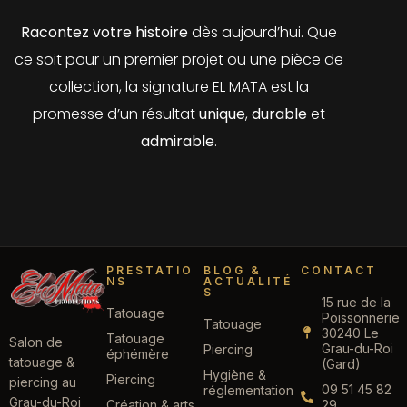
Racontez votre histoire
dès aujourd’hui. Que
ce soit pour un premier projet ou une pièce de
collection, la signature EL MATA est la
promesse d’un résultat
unique
,
durable
et
admirable
.
PRESTATIO
BLOG &
CONTACT
NS
ACTUALITÉ
S
15 rue de la
Tatouage
Poissonnerie
Tatouage
30240 Le
Tatouage
Salon de
Grau-du-Roi
Piercing
éphémère
tatouage &
(Gard)
Hygiène &
Piercing
piercing au
09 51 45 82
réglementation
Grau-du-Roi
Création & arts
29