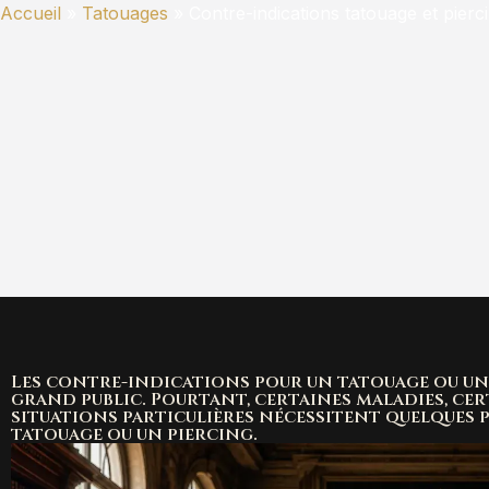
Accueil
»
Tatouages
»
Contre-indications tatouage et pierc
Les contre-indications pour un tatouage ou u
grand public. Pourtant, certaines maladies, ce
situations particulières nécessitent quelques 
tatouage ou un piercing.