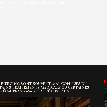
ing : Le guide complet indispensable
P
n piercing sont souvent mal connues du
rtains traitements médicaux ou certaines
précautions avant de réaliser un