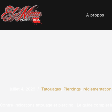
A propos
juillet 4, 2026
Tatouages
,
Piercings
,
réglementation
Contre-indications tatouage et piercing : Le guide complet 