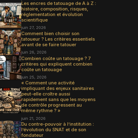
Les encres de tatouage de A à Z :
histoire, composition, risques,
réglementation et évolution
scientifique
juin 27, 2026
Comment bien choisir son
tatoueur ? Les critères essentiels
avant de se faire tatouer
juin 26, 2026
Combien coûte un tatouage ? 7
critères qui expliquent combien
coûte un tatouage
juin 25, 2026
« Comment une activité
impliquant des enjeux sanitaires
peut-elle croître aussi
rapidement sans que les moyens
de contrôle progressent au
même rythme ? »
juin 21, 2026
Du contre-pouvoir à l’institution :
l’évolution du SNAT et de son
fondateur