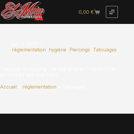
0,00
€
juin 3, 2026
réglementation
,
hygiène
,
Piercings
,
Tatouages
Tatouage et Piercing : ce que la loi en France vous
garantit en tant que client
Accueil
»
réglementation
»
Tatouages