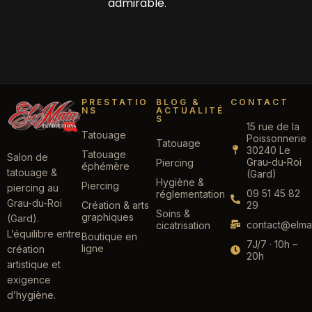
admirable
.
PRESTATIO
BLOG &
CONTACT
NS
ACTUALITÉ
S
15 rue de la
Tatouage
Poissonnerie
Tatouage
30240 Le
Tatouage
Salon de
Grau-du-Roi
Piercing
éphémère
tatouage &
(Gard)
Hygiène &
Piercing
piercing au
09 51 45 82
réglementation
Grau-du-Roi
Création & arts
29
Soins &
graphiques
(Gard).
contact@elmat
cicatrisation
L’équilibre entre
Boutique en
7J/7 · 10h –
ligne
création
20h
artistique et
exigence
d’hygiène.