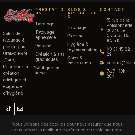
PRESTATIO
BLOG &
CONTACT
NS
ACTUALITÉ
S
15 rue de la
Tatouage
Poissonnerie
Tatouage
30240 Le
Tatouage
Salon de
Grau-du-Roi
Piercing
éphémère
tatouage &
(Gard)
Hygiène &
Piercing
piercing au
09 51 45 82
réglementation
Grau-du-Roi
Création & arts
29
Soins &
graphiques
(Gard).
contact@elmat
cicatrisation
L’équilibre entre
Boutique en
7J/7 · 10h –
ligne
création
20h
artistique et
exigence
d’hygiène.
Lunel
Le Grau-du-Roi
Aigues-Mortes
Saint-Laurent-d'Aigouze
Nous utilisons des cookies pour nous assurer que nous
La Grande-Motte
Marsillargues
Aimargues
Carnon
Palavas
Vauvert
vous offrons la meilleure expérience possible sur notre
Nîmes
Montpellier