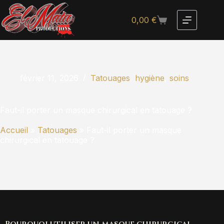
0,00
€
février 11, 2026
Tatouages
,
hygiène
,
soins
Faut-il porter un masque chirurgical en tatouage ?
Accueil
»
Tatouages
»
Faut-il porter un masque
chirurgical en tatouage ?