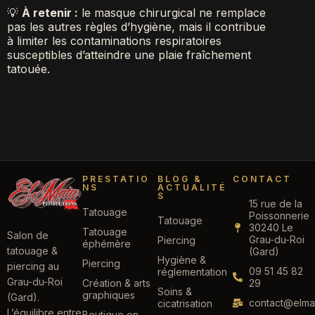
💡
À retenir :
le masque chirurgical ne remplace
pas les autres règles d’hygiène, mais il contribue
à limiter les contaminations respiratoires
susceptibles d’atteindre une plaie fraîchement
tatouée.
PRESTATIO
BLOG &
CONTACT
NS
ACTUALITÉ
S
15 rue de la
Tatouage
Poissonnerie
Tatouage
30240 Le
Tatouage
Salon de
Grau-du-Roi
Piercing
éphémère
tatouage &
(Gard)
Hygiène &
Piercing
piercing au
09 51 45 82
réglementation
Grau-du-Roi
Création & arts
29
Soins &
graphiques
(Gard).
contact@elmat
cicatrisation
L’équilibre entre
Boutique en