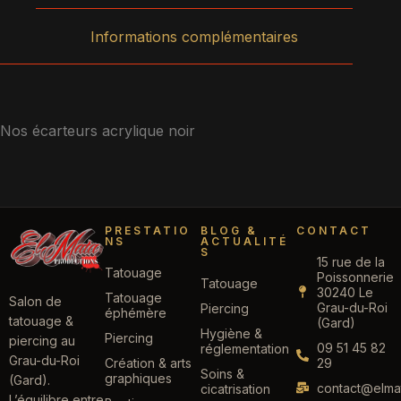
Informations complémentaires
Nos écarteurs acrylique noir
PRESTATIO
BLOG &
CONTACT
NS
ACTUALITÉ
S
15 rue de la
Tatouage
Poissonnerie
Tatouage
30240 Le
Tatouage
Salon de
Grau-du-Roi
Piercing
éphémère
tatouage &
(Gard)
Hygiène &
Piercing
piercing au
09 51 45 82
réglementation
Grau-du-Roi
Création & arts
29
Soins &
graphiques
(Gard).
contact@elmat
cicatrisation
L’équilibre entre