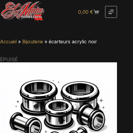
0,00
€
Accueil
»
Bijouterie
»
écarteurs acrylic noir
ÉPUISÉ