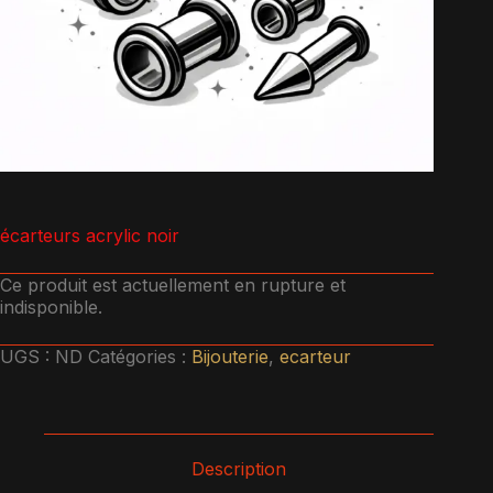
écarteurs acrylic noir
Ce produit est actuellement en rupture et
indisponible.
UGS :
ND
Catégories :
Bijouterie
,
ecarteur
Description