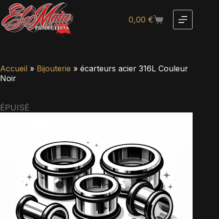
0,00
€
Accueil
»
Bijouterie
»
écarteurs acier 316L Couleur
Noir
ÉPUISÉ