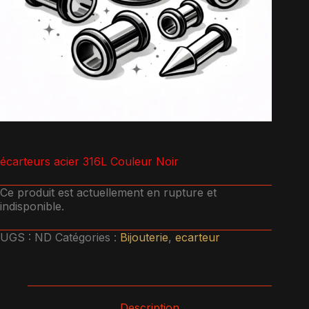
écarteurs acier 316L Couleur Noir
Ce produit est actuellement en rupture et
indisponible.
UGS :
ND
Catégories :
Bijouterie
,
ecarteur
Description