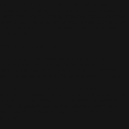
Chez
EL MATA
, nous prenons la sécurité de vos
transactions très au sérieux. C’est pourquoi nous avons
mis en place des mesures de protection rigoureuses pour
garantir que chaque achat sur notre boutique en ligne est
entièrement
sécurisé
. Vous pouvez faire vos achats en
toute sérénité.
Nos Normes de Sécurité
Pour protéger vos transactions et vos données
personnelles contre tout accès non autorisé, notre
partenaire de paiement, SumUp, opère en conformité
avec les standards de sécurité les plus stricts de l’industrie.
PCI-DSS (Payment Card Industry Data Security
Standard)
: Il s’agit de la norme de sécurité des données
la plus élevée au monde pour l’industrie des cartes de
crédit. Elle garantit que les informations de votre carte
sont traitées, transmises et stockées de manière ultra-
sécurisée.