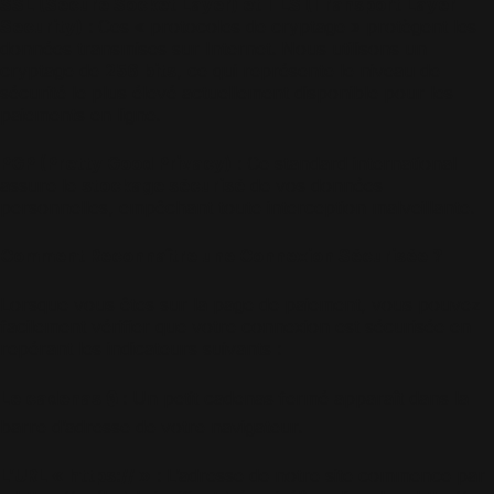
SSL (Secure Socket Layer) et TLS (Transport Layer
Security)
: Ces « protocoles de cryptage » protègent les
données transmises sur Internet. Nous utilisons un
cryptage de
256 bits
, ce qui représente le niveau de
sécurité le plus élevé actuellement disponible pour les
paiements en ligne.
PGP (Pretty Good Privacy)
: Ce standard international
assure le
stockage sécurisé
de vos données
personnelles, empêchant toute interception malveillante.
Comment Reconnaître une Connexion Sécurisée ?
Lorsque vous êtes sur la page de paiement, vous pouvez
facilement vérifier que votre connexion est sécurisée en
repérant les indicateurs suivants :
Le cadenas 🔒
: Un petit cadenas fermé apparaît dans la
barre d’adresse de votre navigateur.
L’URL « https:// »
: L’adresse de notre site commence par