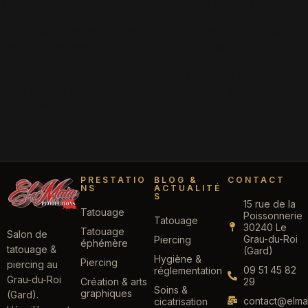
« https:// » (le ‘s’ signifiant ‘sécurisé’) au lieu de « http:// ».
Ces deux éléments sont la preuve que les informations
que vous saisissez sont cryptées et protégées.
Votre tranquillité d’esprit est primordiale pour nous. Si
vous avez la moindre question concernant la sécurité de
votre paiement,
n’hésitez pas à nous contacter ! 💬
PRESTATIO
BLOG &
CONTACT
NS
ACTUALITÉ
S
15 rue de la
Tatouage
Poissonnerie
Tatouage
30240 Le
Tatouage
Salon de
Grau-du-Roi
Piercing
éphémère
tatouage &
(Gard)
Hygiène &
Piercing
piercing au
09 51 45 82
réglementation
Grau-du-Roi
Création & arts
29
Soins &
graphiques
(Gard).
contact@elmat
cicatrisation