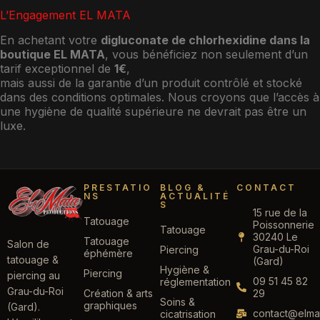
L’Engagement EL MATA
En achetant votre
digluconate de chlorhexidine dans la
boutique EL MATA
, vous bénéficiez non seulement d’un
tarif exceptionnel de
1€
,
mais aussi de la garantie d’un produit contrôlé et stocké
dans des conditions optimales. Nous croyons que l’accès à
une hygiène de qualité supérieure ne devrait pas être un
luxe.
PRESTATIO
BLOG &
CONTACT
NS
ACTUALITÉ
S
15 rue de la
Tatouage
Poissonnerie
Tatouage
30240 Le
Tatouage
Salon de
Grau-du-Roi
Piercing
éphémère
tatouage &
(Gard)
Hygiène &
Piercing
piercing au
09 51 45 82
réglementation
Grau-du-Roi
Création & arts
29
Soins &
graphiques
(Gard).
contact@elmat
cicatrisation