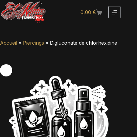
0,00
€
Accueil
»
Piercings
»
Digluconate de chlorhexidine