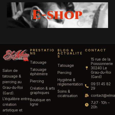
E-shop
PRESTATIO
BLOG &
CONTACT
NS
ACTUALITÉ
S
15 rue de la
Tatouage
Poissonnerie
Tatouage
30240 Le
Tatouage
Salon de
Grau-du-Roi
Piercing
éphémère
tatouage &
(Gard)
Hygiène &
Piercing
piercing au
09 51 45 82
réglementation
Grau-du-Roi
Création & arts
29
Soins &
graphiques
(Gard).
contact@elmat
cicatrisation
L’équilibre entre
Boutique en
7J/7 · 10h –
ligne
création
20h
artistique et