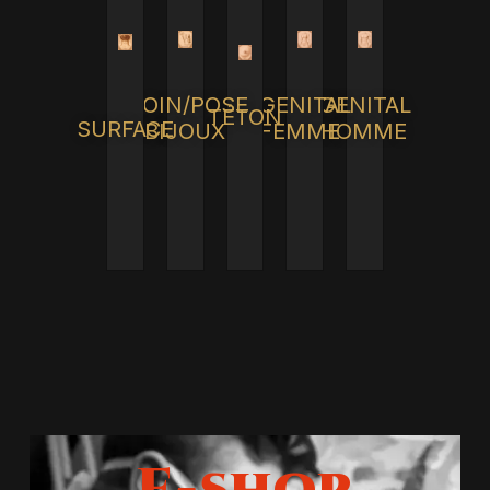
SOIN/POSE
GENITAL
GENITAL
TÉTON
SURFACE
BIJOUX
HOMME
FEMME
E-shop