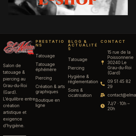
PRESTATIO
BLOG &
CONTACT
NS
ACTUALITÉ
S
15 rue de la
Tatouage
Poissonnerie
Tatouage
30240 Le
Tatouage
Salon de
Grau-du-Roi
Piercing
éphémère
tatouage &
(Gard)
Hygiène &
Piercing
piercing au
09 51 45 82
réglementation
Grau-du-Roi
Création & arts
29
Soins &
graphiques
(Gard).
contact@elmat
cicatrisation
L’équilibre entre
Boutique en
7J/7 · 10h –
ligne
création
20h
artistique et
exigence
d’hygiène.