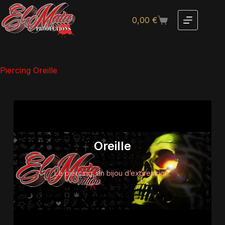
0,00
€
Piercing Oreille
Oreille
Le piercing, un bijou d’expression.