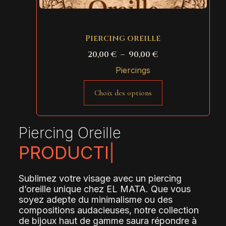
Piercing oreille
20,00
€
–
90,00
€
Piercings
Choix des options
Piercing Oreille
P
R
O
D
U
C
T
I
O
N
|
Sublimez votre visage avec un piercing
d’oreille unique chez EL MATA. Que vous
soyez adepte du minimalisme ou des
compositions audacieuses, notre collection
de bijoux haut de gamme saura répondre à