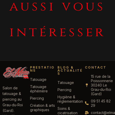
aussi vous
intéresser
PRESTATIO
BLOG &
CONTACT
NS
ACTUALITÉ
S
15 rue de la
Tatouage
Poissonnerie
Tatouage
30240 Le
Tatouage
Salon de
Grau-du-Roi
Piercing
éphémère
tatouage &
(Gard)
Hygiène &
Piercing
piercing au
09 51 45 82
réglementation
Grau-du-Roi
Création & arts
29
Soins &
graphiques
(Gard).
contact@elmat
cicatrisation