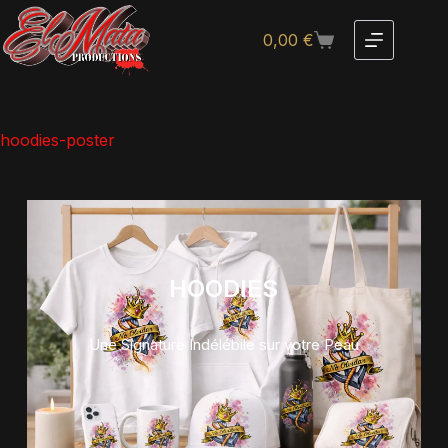
0,00
€
hoodies-poster
HOODIES
Une Signature Indélébile sur votre Peau